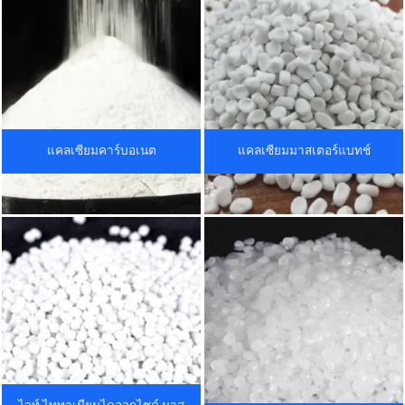
แคลเซียมคาร์บอเนต
แคลเซียมมาสเตอร์แบทช์
ไวท์ ไททาเนียมไดออกไซด์ มาส